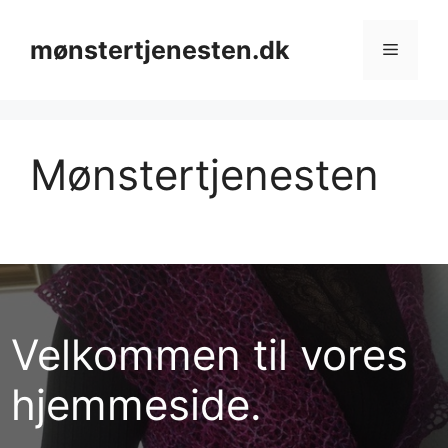
Hop
til
mønstertjenesten.dk
Menu
indhold
Mønstertjenesten
Velkommen til vores
hjemmeside.