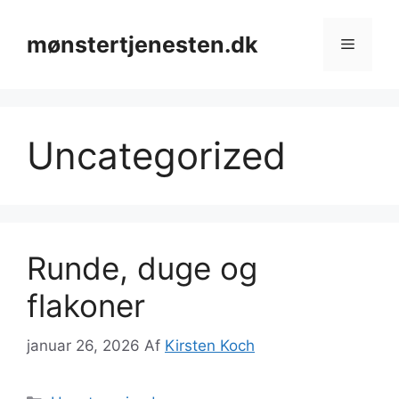
Hop
til
mønstertjenesten.dk
Menu
indhold
Uncategorized
Runde, duge og
flakoner
januar 26, 2026
Af
Kirsten Koch
Kategorier